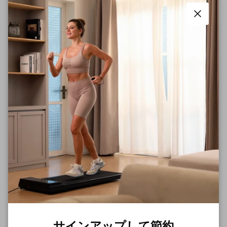
SITTING ALL DAY? HOW A
WALKING PAD CAN SAVE YOUR
閉じる
BACK (AND YOUR PRODUCTIVITY)
Sitting for hours a day can harm your health, increasing
your risk for heart disease and back pain. Discover
how using a walking pad can help relieve discomfort,
improve circulation, and keep you active while working
from home.
2025年8月22日
タグ付けされているもの:
Small Portable Treadmill
Treadmill
Walking Pad
サインアップして節約