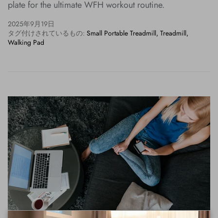
plate for the ultimate WFH workout routine.
2025年9月19日
タグ付けされているもの:
Small Portable Treadmill
Treadmill
Walking Pad